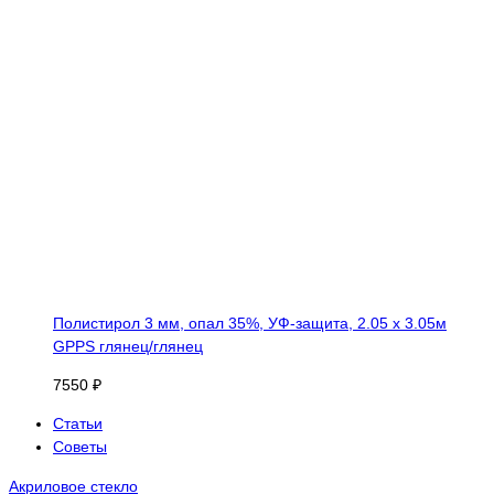
Полистирол 3 мм, опал 35%, УФ-защита, 2.05 х 3.05м
GPPS глянец/глянец
7550 ₽
Статьи
Советы
Акриловое стекло