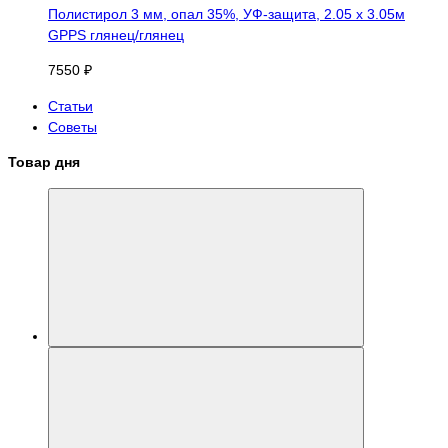
Полистирол 3 мм, опал 35%, УФ-защита, 2.05 х 3.05м
GPPS глянец/глянец
7550 ₽
Статьи
Советы
Товар дня