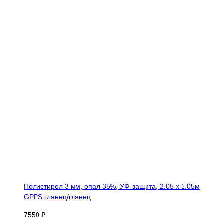
Полистирол 3 мм, опал 35%, УФ-защита, 2.05 х 3.05м
GPPS глянец/глянец
7550 ₽