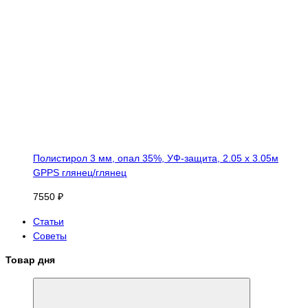
Полистирол 3 мм, опал 35%, УФ-защита, 2.05 х 3.05м
GPPS глянец/глянец
7550 ₽
Статьи
Советы
Товар дня