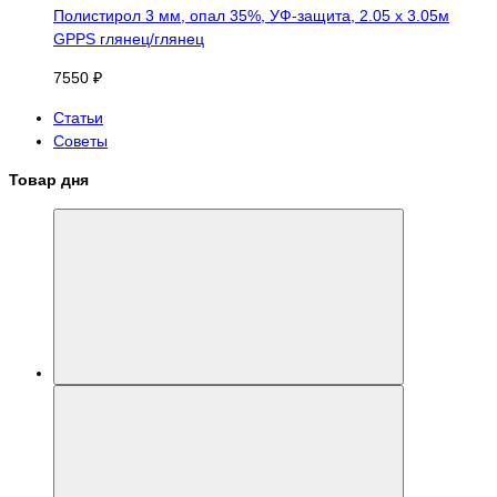
Полистирол 3 мм, опал 35%, УФ-защита, 2.05 х 3.05м
GPPS глянец/глянец
7550 ₽
Статьи
Советы
Товар дня