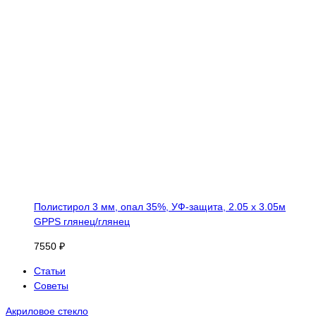
Полистирол 3 мм, опал 35%, УФ-защита, 2.05 х 3.05м
GPPS глянец/глянец
7550 ₽
Статьи
Советы
Акриловое стекло