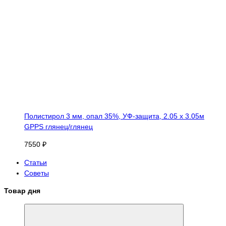
Полистирол 3 мм, опал 35%, УФ-защита, 2.05 х 3.05м
GPPS глянец/глянец
7550 ₽
Статьи
Советы
Товар дня