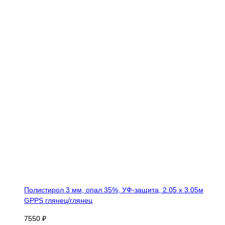
Полистирол 3 мм, опал 35%, УФ-защита, 2.05 х 3.05м
GPPS глянец/глянец
7550 ₽