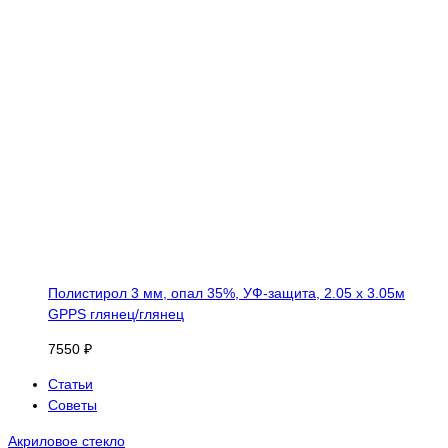
Полистирол 3 мм, опал 35%, УФ-защита, 2.05 х 3.05м
GPPS глянец/глянец
7550 ₽
Статьи
Советы
Акриловое стекло