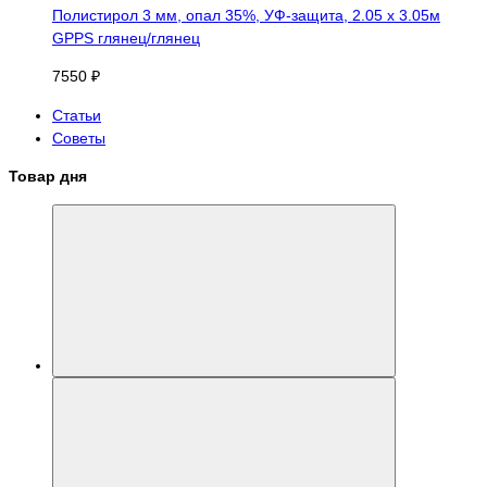
Полистирол 3 мм, опал 35%, УФ-защита, 2.05 х 3.05м
GPPS глянец/глянец
7550 ₽
Статьи
Советы
Товар дня