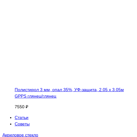
Полистирол 3 мм, опал 35%, УФ-защита, 2.05 х 3.05м
GPPS глянец/глянец
7550 ₽
Статьи
Советы
Акриловое стекло