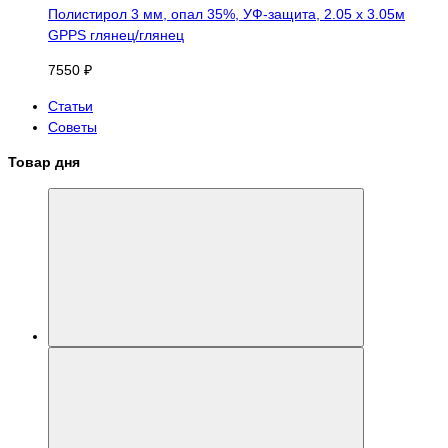
Полистирол 3 мм, опал 35%, УФ-защита, 2.05 х 3.05м
GPPS глянец/глянец
7550 ₽
Статьи
Советы
Товар дня