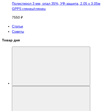
Полистирол 3 мм, опал 35%, УФ-защита, 2.05 х 3.05м
GPPS глянец/глянец
7550 ₽
Статьи
Советы
Товар дня