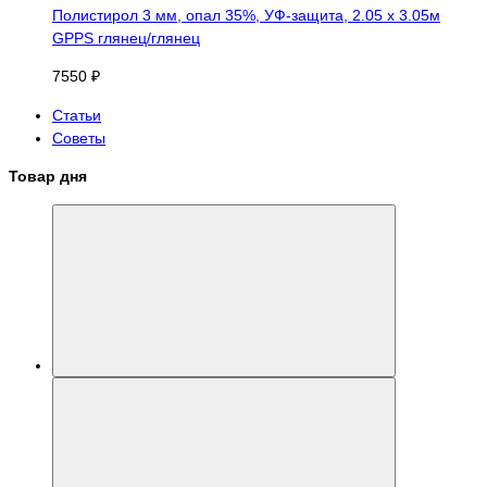
Полистирол 3 мм, опал 35%, УФ-защита, 2.05 х 3.05м
GPPS глянец/глянец
7550 ₽
Статьи
Советы
Товар дня