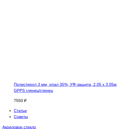
Полистирол 3 мм, опал 35%, УФ-защита, 2.05 х 3.05м
GPPS глянец/глянец
7550 ₽
Статьи
Советы
Акриловое стекло