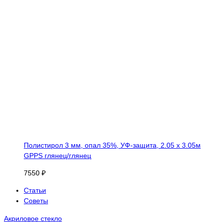
Полистирол 3 мм, опал 35%, УФ-защита, 2.05 х 3.05м
GPPS глянец/глянец
7550 ₽
Статьи
Советы
Акриловое стекло