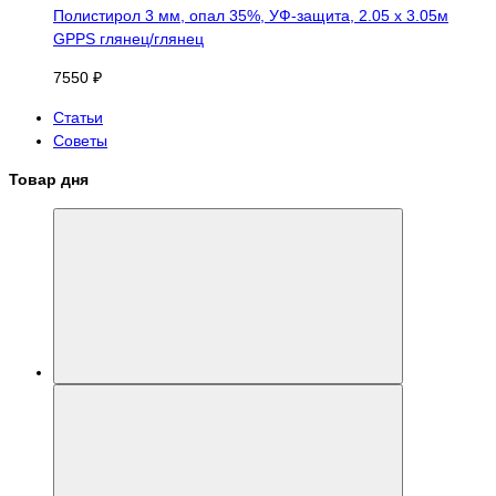
Полистирол 3 мм, опал 35%, УФ-защита, 2.05 х 3.05м
GPPS глянец/глянец
7550 ₽
Статьи
Советы
Товар дня