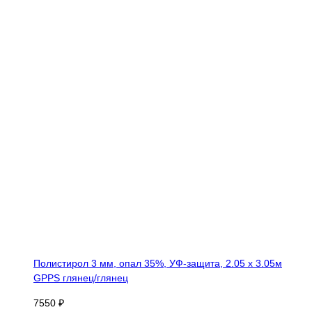
Полистирол 3 мм, опал 35%, УФ-защита, 2.05 х 3.05м
GPPS глянец/глянец
7550 ₽