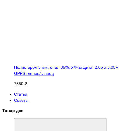
Полистирол 3 мм, опал 35%, УФ-защита, 2.05 х 3.05м
GPPS глянец/глянец
7550 ₽
Статьи
Советы
Товар дня