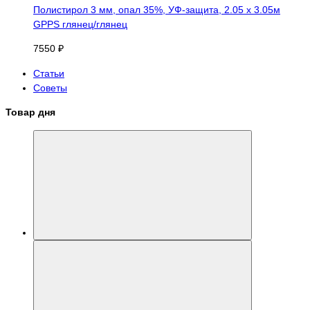
Полистирол 3 мм, опал 35%, УФ-защита, 2.05 х 3.05м
GPPS глянец/глянец
7550 ₽
Статьи
Советы
Товар дня