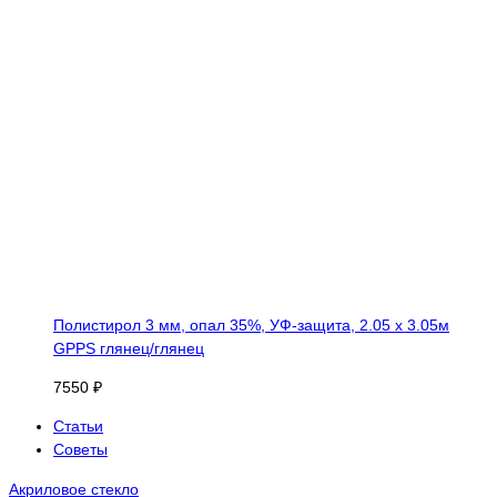
Полистирол 3 мм, опал 35%, УФ-защита, 2.05 х 3.05м
GPPS глянец/глянец
7550 ₽
Статьи
Советы
Акриловое стекло