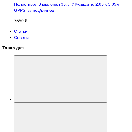
Полистирол 3 мм, опал 35%, УФ-защита, 2.05 х 3.05м
GPPS глянец/глянец
7550 ₽
Статьи
Советы
Товар дня