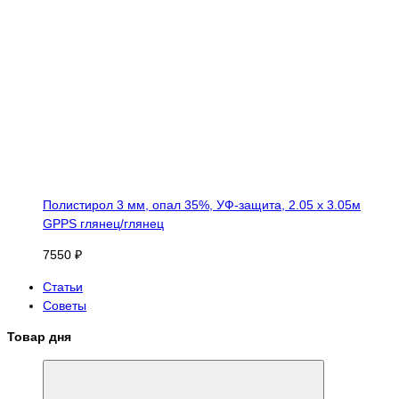
Полистирол 3 мм, опал 35%, УФ-защита, 2.05 х 3.05м
GPPS глянец/глянец
7550 ₽
Статьи
Советы
Товар дня