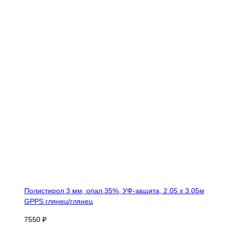
Полистирол 3 мм, опал 35%, УФ-защита, 2.05 х 3.05м
GPPS глянец/глянец
7550 ₽