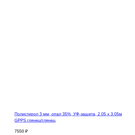
Полистирол 3 мм, опал 35%, УФ-защита, 2.05 х 3.05м
GPPS глянец/глянец
7550 ₽