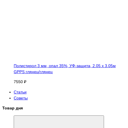
Полистирол 3 мм, опал 35%, УФ-защита, 2.05 х 3.05м
GPPS глянец/глянец
7550 ₽
Статьи
Советы
Товар дня