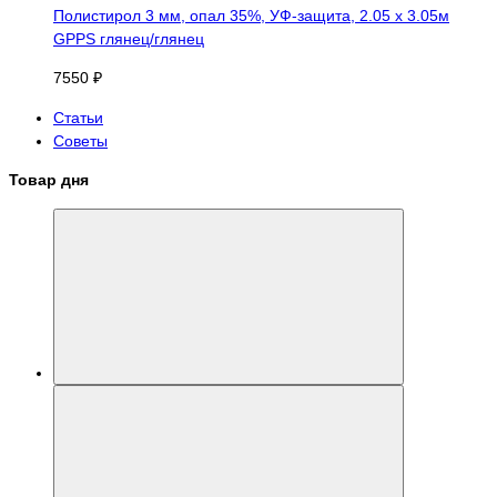
Полистирол 3 мм, опал 35%, УФ-защита, 2.05 х 3.05м
GPPS глянец/глянец
7550 ₽
Статьи
Советы
Товар дня