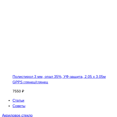
Полистирол 3 мм, опал 35%, УФ-защита, 2.05 х 3.05м
GPPS глянец/глянец
7550 ₽
Статьи
Советы
Акриловое стекло