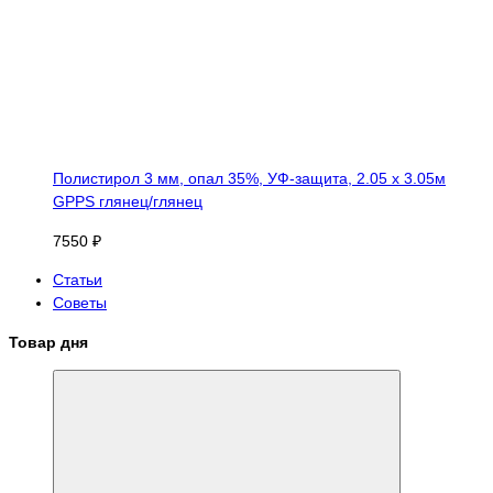
Полистирол 3 мм, опал 35%, УФ-защита, 2.05 х 3.05м
GPPS глянец/глянец
7550 ₽
Статьи
Советы
Товар дня