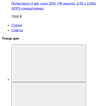
Полистирол 3 мм, опал 35%, УФ-защита, 2.05 х 3.05м
GPPS глянец/глянец
7550 ₽
Статьи
Советы
Товар дня