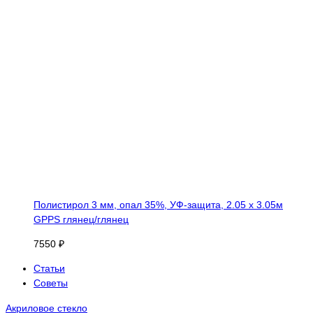
Полистирол 3 мм, опал 35%, УФ-защита, 2.05 х 3.05м
GPPS глянец/глянец
7550 ₽
Статьи
Советы
Акриловое стекло