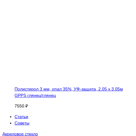
Полистирол 3 мм, опал 35%, УФ-защита, 2.05 х 3.05м
GPPS глянец/глянец
7550 ₽
Статьи
Советы
Акриловое стекло