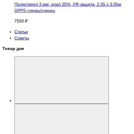
Полистирол 3 мм, опал 35%, УФ-защита, 2.05 х 3.05м
GPPS глянец/глянец
7550 ₽
Статьи
Советы
Товар дня