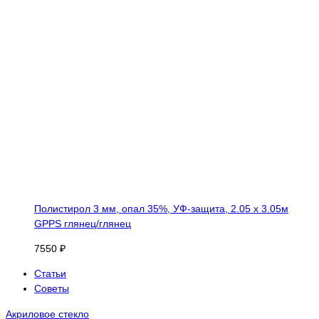
Полистирол 3 мм, опал 35%, УФ-защита, 2.05 х 3.05м
GPPS глянец/глянец
7550 ₽
Статьи
Советы
Акриловое стекло