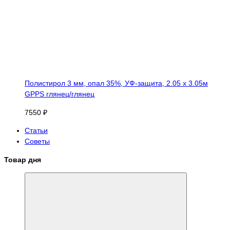
Полистирол 3 мм, опал 35%, УФ-защита, 2.05 х 3.05м
GPPS глянец/глянец
7550 ₽
Статьи
Советы
Товар дня