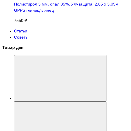
Полистирол 3 мм, опал 35%, УФ-защита, 2.05 х 3.05м
GPPS глянец/глянец
7550 ₽
Статьи
Советы
Товар дня