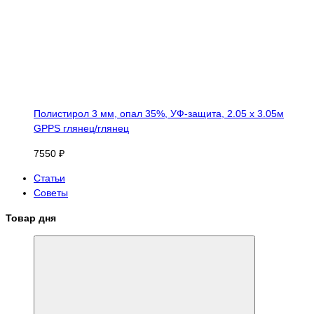
Полистирол 3 мм, опал 35%, УФ-защита, 2.05 х 3.05м
GPPS глянец/глянец
7550 ₽
Статьи
Советы
Товар дня