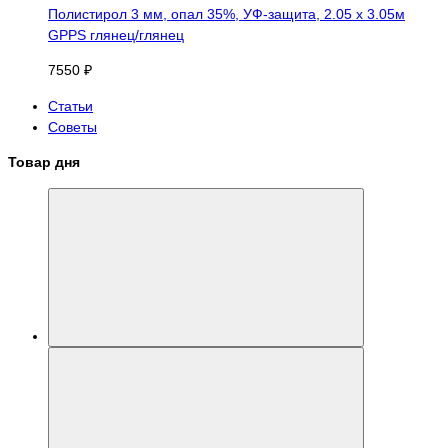
Полистирол 3 мм, опал 35%, УФ-защита, 2.05 х 3.05м
GPPS глянец/глянец
7550 ₽
Статьи
Советы
Товар дня