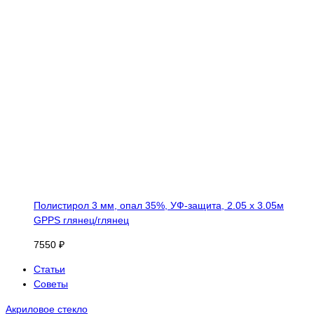
Полистирол 3 мм, опал 35%, УФ-защита, 2.05 х 3.05м
GPPS глянец/глянец
7550 ₽
Статьи
Советы
Акриловое стекло