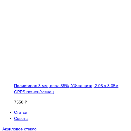
Полистирол 3 мм, опал 35%, УФ-защита, 2.05 х 3.05м
GPPS глянец/глянец
7550 ₽
Статьи
Советы
Акриловое стекло