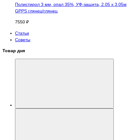
Полистирол 3 мм, опал 35%, УФ-защита, 2.05 х 3.05м
GPPS глянец/глянец
7550 ₽
Статьи
Советы
Товар дня