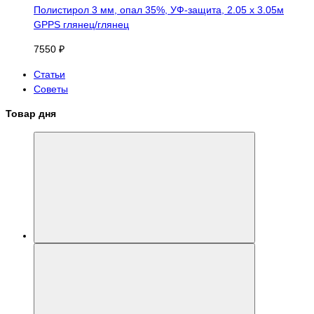
Полистирол 3 мм, опал 35%, УФ-защита, 2.05 х 3.05м
GPPS глянец/глянец
7550 ₽
Статьи
Советы
Товар дня