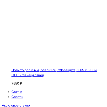
Полистирол 3 мм, опал 35%, УФ-защита, 2.05 х 3.05м
GPPS глянец/глянец
7550 ₽
Статьи
Советы
Акриловое стекло