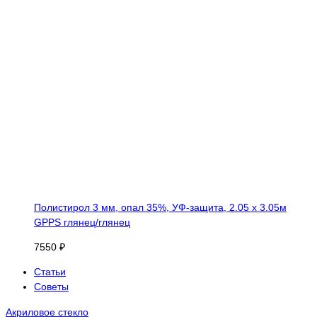
Полистирол 3 мм, опал 35%, УФ-защита, 2.05 х 3.05м
GPPS глянец/глянец
7550 ₽
Статьи
Советы
Акриловое стекло