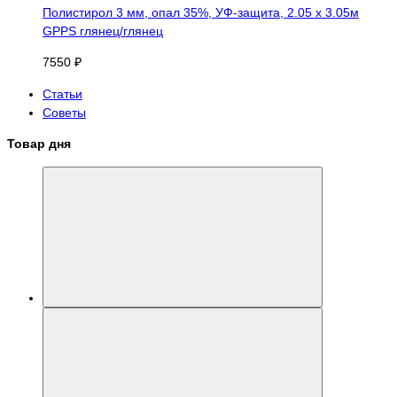
Полистирол 3 мм, опал 35%, УФ-защита, 2.05 х 3.05м
GPPS глянец/глянец
7550 ₽
Статьи
Советы
Товар дня