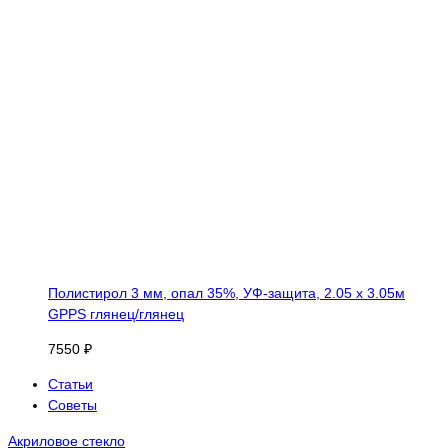
Полистирол 3 мм, опал 35%, УФ-защита, 2.05 х 3.05м
GPPS глянец/глянец
7550 ₽
Статьи
Советы
Акриловое стекло