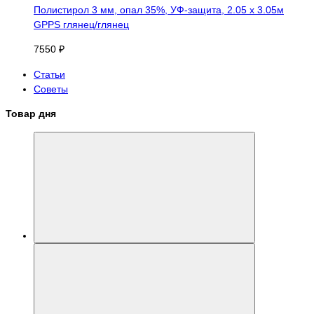
Полистирол 3 мм, опал 35%, УФ-защита, 2.05 х 3.05м
GPPS глянец/глянец
7550 ₽
Статьи
Советы
Товар дня