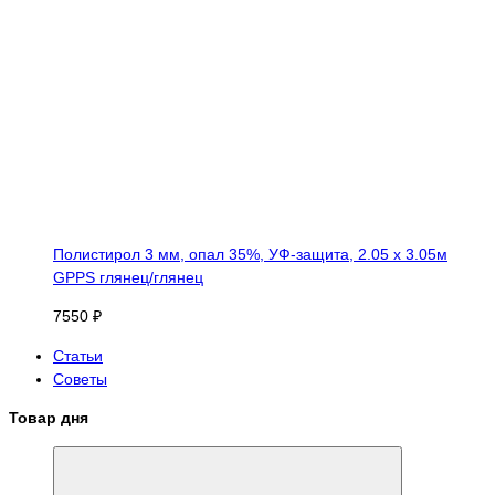
Полистирол 3 мм, опал 35%, УФ-защита, 2.05 х 3.05м
GPPS глянец/глянец
7550 ₽
Статьи
Советы
Товар дня