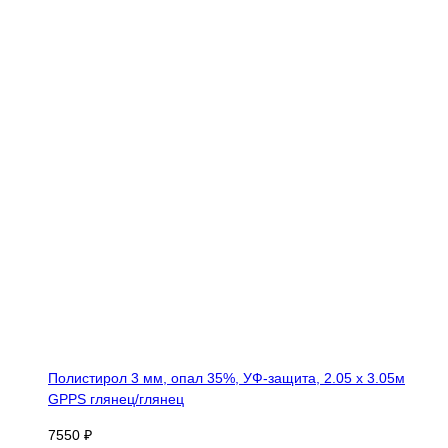
Полистирол 3 мм, опал 35%, УФ-защита, 2.05 х 3.05м
GPPS глянец/глянец
7550 ₽