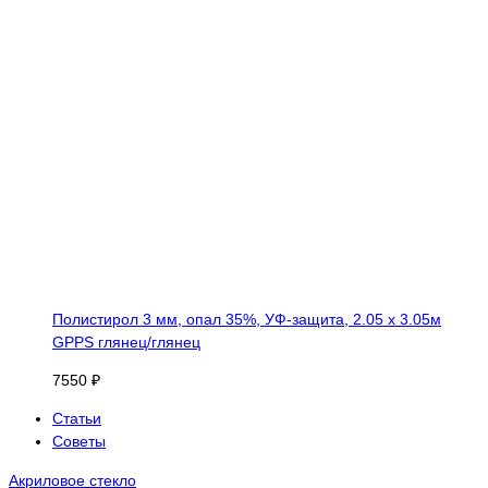
Полистирол 3 мм, опал 35%, УФ-защита, 2.05 х 3.05м
GPPS глянец/глянец
7550 ₽
Статьи
Советы
Акриловое стекло