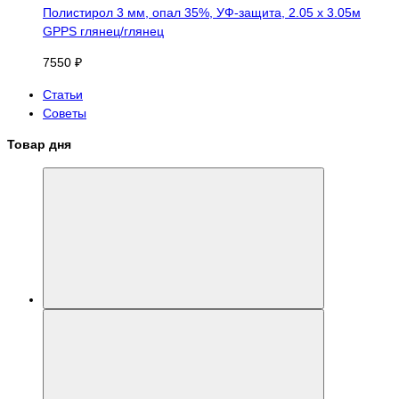
Полистирол 3 мм, опал 35%, УФ-защита, 2.05 х 3.05м
GPPS глянец/глянец
7550 ₽
Статьи
Советы
Товар дня