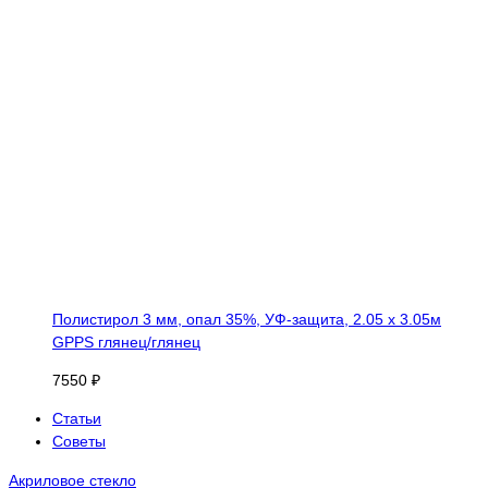
Полистирол 3 мм, опал 35%, УФ-защита, 2.05 х 3.05м
GPPS глянец/глянец
7550 ₽
Статьи
Советы
Акриловое стекло