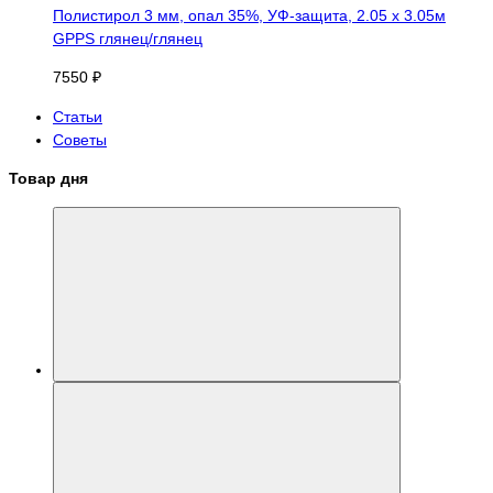
Полистирол 3 мм, опал 35%, УФ-защита, 2.05 х 3.05м
GPPS глянец/глянец
7550 ₽
Статьи
Советы
Товар дня