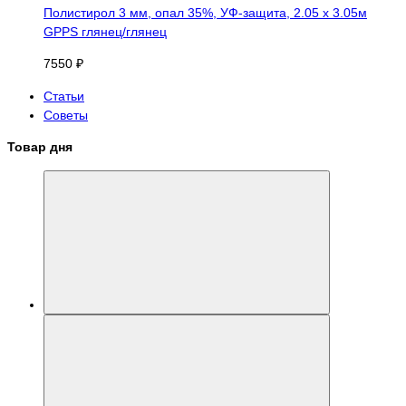
Полистирол 3 мм, опал 35%, УФ-защита, 2.05 х 3.05м
GPPS глянец/глянец
7550 ₽
Статьи
Советы
Товар дня