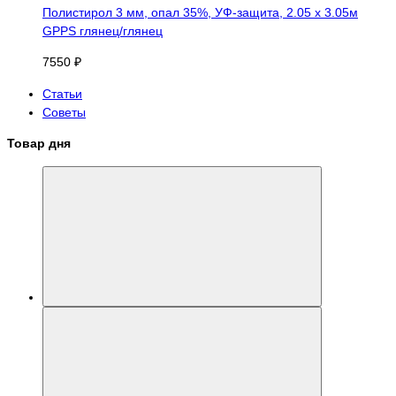
Полистирол 3 мм, опал 35%, УФ-защита, 2.05 х 3.05м
GPPS глянец/глянец
7550 ₽
Статьи
Советы
Товар дня