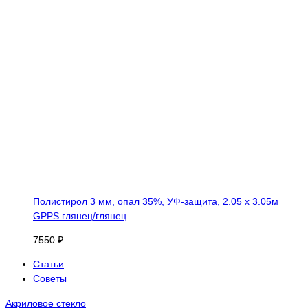
Полистирол 3 мм, опал 35%, УФ-защита, 2.05 х 3.05м
GPPS глянец/глянец
7550 ₽
Статьи
Советы
Акриловое стекло