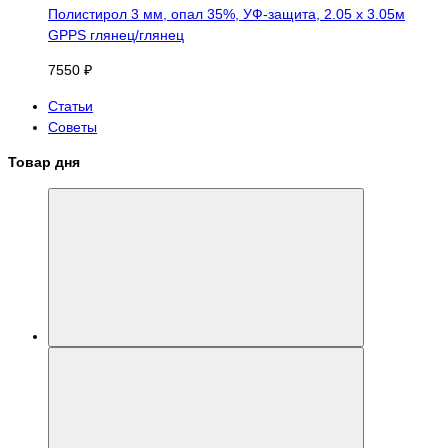
Полистирол 3 мм, опал 35%, УФ-защита, 2.05 х 3.05м
GPPS глянец/глянец
7550 ₽
Статьи
Советы
Товар дня