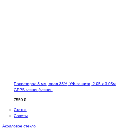
Полистирол 3 мм, опал 35%, УФ-защита, 2.05 х 3.05м
GPPS глянец/глянец
7550 ₽
Статьи
Советы
Акриловое стекло