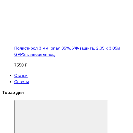
Полистирол 3 мм, опал 35%, УФ-защита, 2.05 х 3.05м
GPPS глянец/глянец
7550 ₽
Статьи
Советы
Товар дня