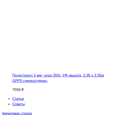
Полистирол 3 мм, опал 35%, УФ-защита, 2.05 х 3.05м
GPPS глянец/глянец
7550 ₽
Статьи
Советы
Акриловое стекло