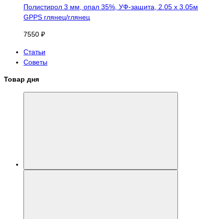
Полистирол 3 мм, опал 35%, УФ-защита, 2.05 х 3.05м
GPPS глянец/глянец
7550 ₽
Статьи
Советы
Товар дня