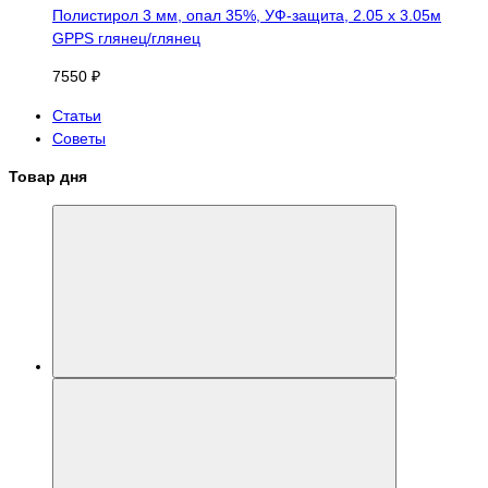
Полистирол 3 мм, опал 35%, УФ-защита, 2.05 х 3.05м
GPPS глянец/глянец
7550 ₽
Статьи
Советы
Товар дня