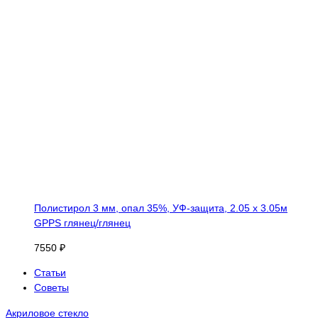
Полистирол 3 мм, опал 35%, УФ-защита, 2.05 х 3.05м
GPPS глянец/глянец
7550 ₽
Статьи
Советы
Акриловое стекло