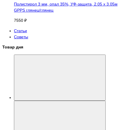
Полистирол 3 мм, опал 35%, УФ-защита, 2.05 х 3.05м
GPPS глянец/глянец
7550 ₽
Статьи
Советы
Товар дня