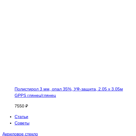
Полистирол 3 мм, опал 35%, УФ-защита, 2.05 х 3.05м
GPPS глянец/глянец
7550 ₽
Статьи
Советы
Акриловое стекло