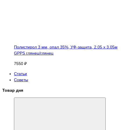
Полистирол 3 мм, опал 35%, УФ-защита, 2.05 х 3.05м
GPPS глянец/глянец
7550 ₽
Статьи
Советы
Товар дня