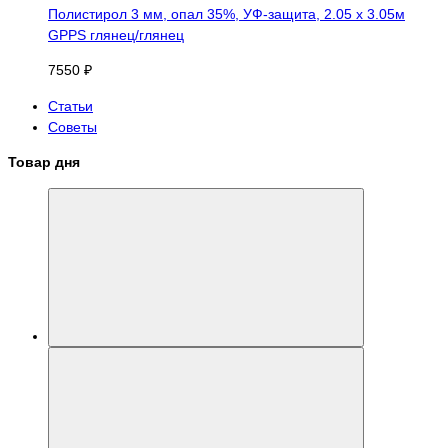
Полистирол 3 мм, опал 35%, УФ-защита, 2.05 х 3.05м
GPPS глянец/глянец
7550 ₽
Статьи
Советы
Товар дня