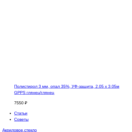
Полистирол 3 мм, опал 35%, УФ-защита, 2.05 х 3.05м
GPPS глянец/глянец
7550 ₽
Статьи
Советы
Акриловое стекло