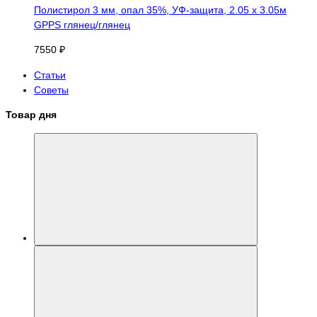
Полистирол 3 мм, опал 35%, УФ-защита, 2.05 х 3.05м
GPPS глянец/глянец
7550 ₽
Статьи
Советы
Товар дня