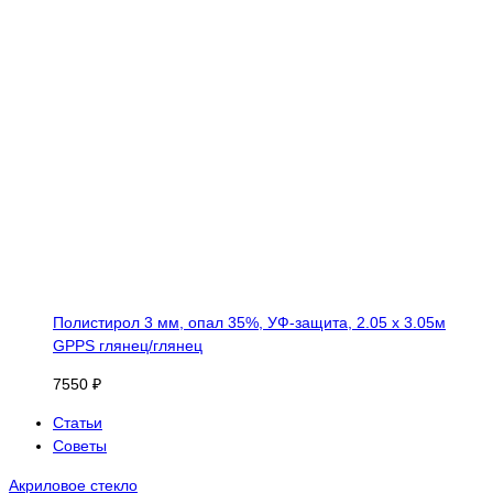
Полистирол 3 мм, опал 35%, УФ-защита, 2.05 х 3.05м
GPPS глянец/глянец
7550 ₽
Статьи
Советы
Акриловое стекло