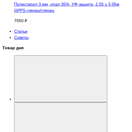
Полистирол 3 мм, опал 35%, УФ-защита, 2.05 х 3.05м
GPPS глянец/глянец
7550 ₽
Статьи
Советы
Товар дня