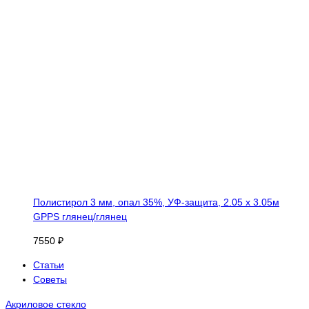
Полистирол 3 мм, опал 35%, УФ-защита, 2.05 х 3.05м
GPPS глянец/глянец
7550 ₽
Статьи
Советы
Акриловое стекло