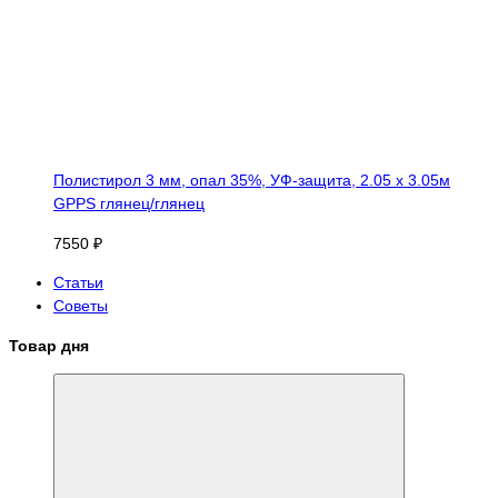
Полистирол 3 мм, опал 35%, УФ-защита, 2.05 х 3.05м
GPPS глянец/глянец
7550 ₽
Статьи
Советы
Товар дня