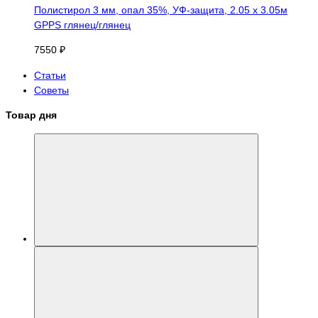
Полистирол 3 мм, опал 35%, УФ-защита, 2.05 х 3.05м
GPPS глянец/глянец
7550 ₽
Статьи
Советы
Товар дня