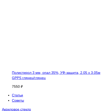
Полистирол 3 мм, опал 35%, УФ-защита, 2.05 х 3.05м
GPPS глянец/глянец
7550 ₽
Статьи
Советы
Акриловое стекло