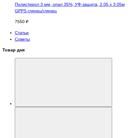
Полистирол 3 мм, опал 35%, УФ-защита, 2.05 х 3.05м
GPPS глянец/глянец
7550 ₽
Статьи
Советы
Товар дня