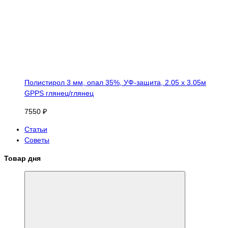
Полистирол 3 мм, опал 35%, УФ-защита, 2.05 х 3.05м
GPPS глянец/глянец
7550 ₽
Статьи
Советы
Товар дня