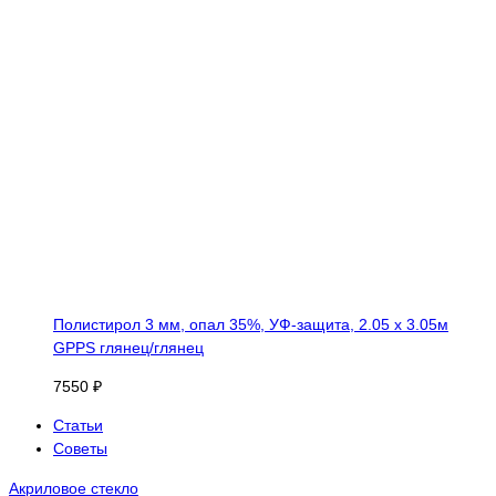
Полистирол 3 мм, опал 35%, УФ-защита, 2.05 х 3.05м
GPPS глянец/глянец
7550 ₽
Статьи
Советы
Акриловое стекло