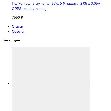
Полистирол 3 мм, опал 35%, УФ-защита, 2.05 х 3.05м
GPPS глянец/глянец
7550 ₽
Статьи
Советы
Товар дня