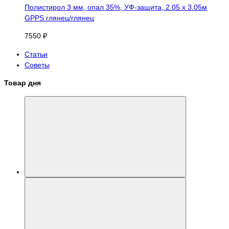
Полистирол 3 мм, опал 35%, УФ-защита, 2.05 х 3.05м
GPPS глянец/глянец
7550 ₽
Статьи
Советы
Товар дня