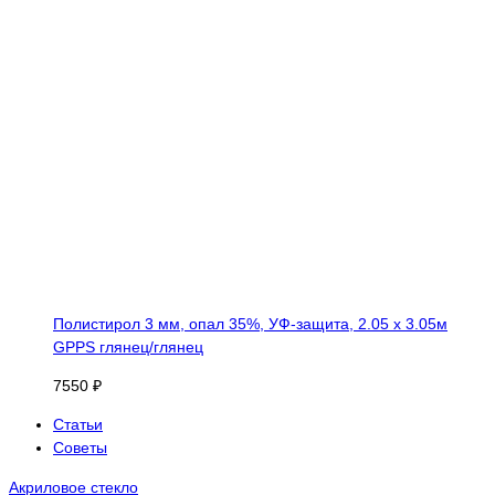
Полистирол 3 мм, опал 35%, УФ-защита, 2.05 х 3.05м
GPPS глянец/глянец
7550 ₽
Статьи
Советы
Акриловое стекло