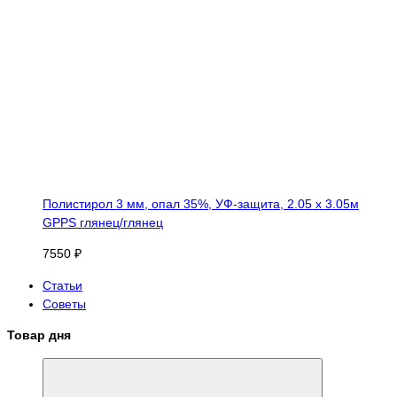
Полистирол 3 мм, опал 35%, УФ-защита, 2.05 х 3.05м
GPPS глянец/глянец
7550 ₽
Статьи
Советы
Товар дня