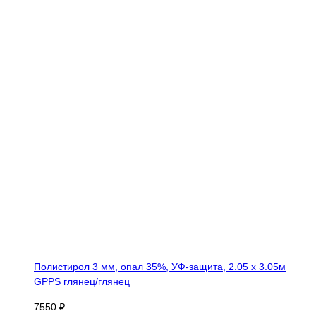
Полистирол 3 мм, опал 35%, УФ-защита, 2.05 х 3.05м
GPPS глянец/глянец
7550 ₽