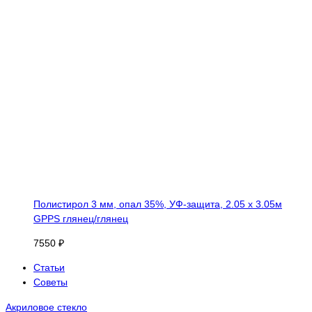
Полистирол 3 мм, опал 35%, УФ-защита, 2.05 х 3.05м
GPPS глянец/глянец
7550 ₽
Статьи
Советы
Акриловое стекло