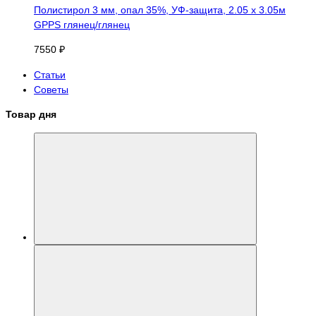
Полистирол 3 мм, опал 35%, УФ-защита, 2.05 х 3.05м
GPPS глянец/глянец
7550 ₽
Статьи
Советы
Товар дня