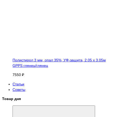
Полистирол 3 мм, опал 35%, УФ-защита, 2.05 х 3.05м
GPPS глянец/глянец
7550 ₽
Статьи
Советы
Товар дня