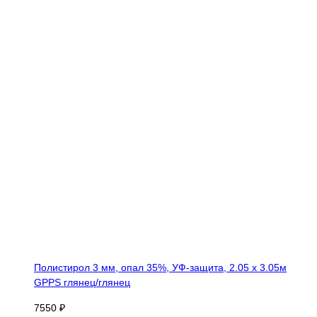
Полистирол 3 мм, опал 35%, УФ-защита, 2.05 х 3.05м
GPPS глянец/глянец
7550 ₽