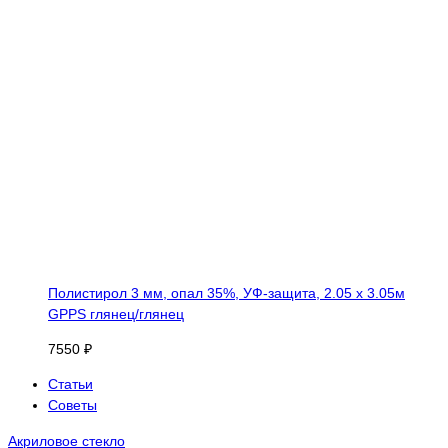
Полистирол 3 мм, опал 35%, УФ-защита, 2.05 х 3.05м
GPPS глянец/глянец
7550 ₽
Статьи
Советы
Акриловое стекло