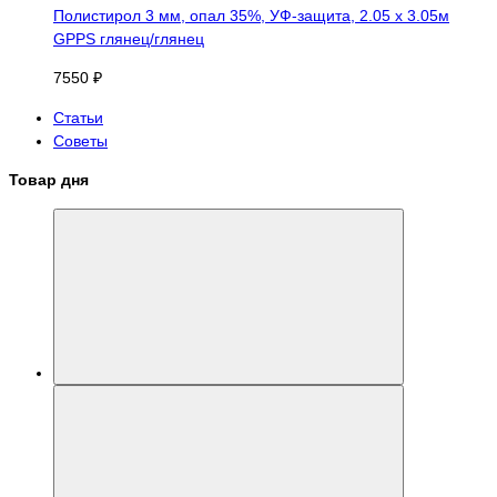
Полистирол 3 мм, опал 35%, УФ-защита, 2.05 х 3.05м
GPPS глянец/глянец
7550 ₽
Статьи
Советы
Товар дня