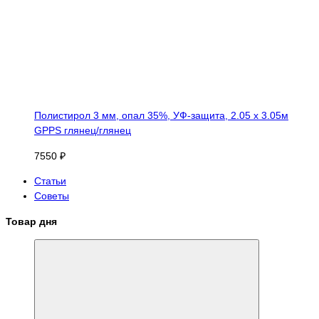
Полистирол 3 мм, опал 35%, УФ-защита, 2.05 х 3.05м
GPPS глянец/глянец
7550 ₽
Статьи
Советы
Товар дня