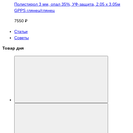
Полистирол 3 мм, опал 35%, УФ-защита, 2.05 х 3.05м
GPPS глянец/глянец
7550 ₽
Статьи
Советы
Товар дня