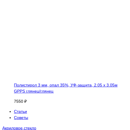
Полистирол 3 мм, опал 35%, УФ-защита, 2.05 х 3.05м
GPPS глянец/глянец
7550 ₽
Статьи
Советы
Акриловое стекло