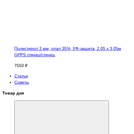
Полистирол 3 мм, опал 35%, УФ-защита, 2.05 х 3.05м
GPPS глянец/глянец
7550 ₽
Статьи
Советы
Товар дня