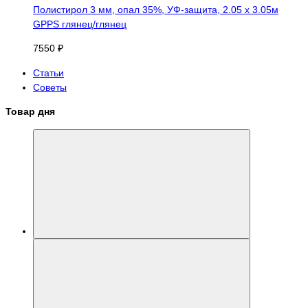
Полистирол 3 мм, опал 35%, УФ-защита, 2.05 х 3.05м
GPPS глянец/глянец
7550 ₽
Статьи
Советы
Товар дня