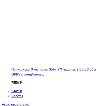
Полистирол 3 мм, опал 35%, УФ-защита, 2.05 х 3.05м
GPPS глянец/глянец
7550 ₽
Статьи
Советы
Акриловое стекло