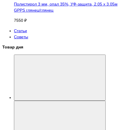
Полистирол 3 мм, опал 35%, УФ-защита, 2.05 х 3.05м
GPPS глянец/глянец
7550 ₽
Статьи
Советы
Товар дня