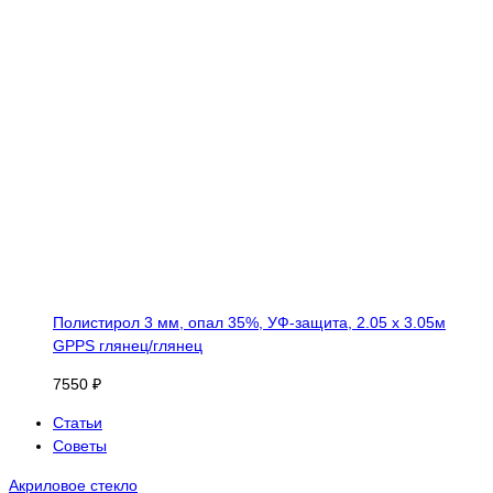
Полистирол 3 мм, опал 35%, УФ-защита, 2.05 х 3.05м
GPPS глянец/глянец
7550 ₽
Статьи
Советы
Акриловое стекло