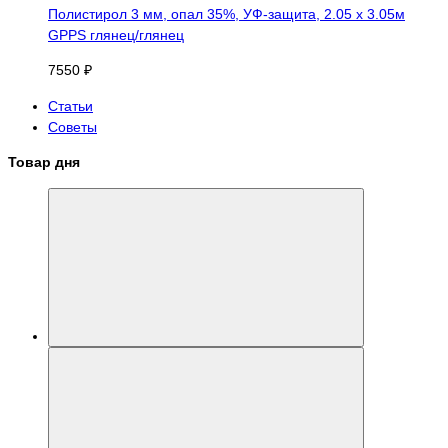
Полистирол 3 мм, опал 35%, УФ-защита, 2.05 х 3.05м
GPPS глянец/глянец
7550 ₽
Статьи
Советы
Товар дня