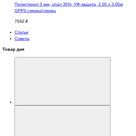
Полистирол 3 мм, опал 35%, УФ-защита, 2.05 х 3.05м
GPPS глянец/глянец
7550 ₽
Статьи
Советы
Товар дня