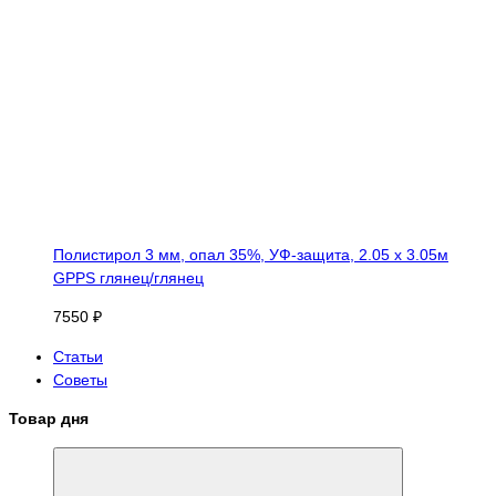
Полистирол 3 мм, опал 35%, УФ-защита, 2.05 х 3.05м
GPPS глянец/глянец
7550 ₽
Статьи
Советы
Товар дня