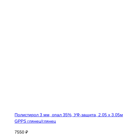
Полистирол 3 мм, опал 35%, УФ-защита, 2.05 х 3.05м
GPPS глянец/глянец
7550 ₽