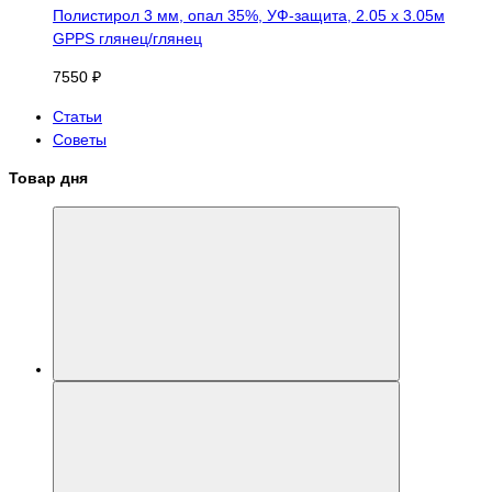
Полистирол 3 мм, опал 35%, УФ-защита, 2.05 х 3.05м
GPPS глянец/глянец
7550 ₽
Статьи
Советы
Товар дня